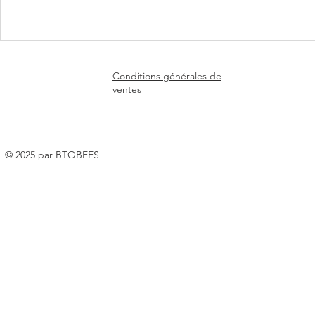
🌼🐝 Un nouveau chapitre
🐝 Un nouve
commence chez Mérieux
à explorer p
Nutrisciences !
Conditions générales de
ventes
© 2025 par BTOBEES