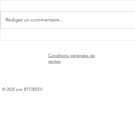
Rédigez un commentaire...
🌼🐝 Un nouveau chapitre
🐝 Un nouve
commence chez Mérieux
à explorer p
Nutrisciences !
Conditions générales de
ventes
© 2025 par BTOBEES