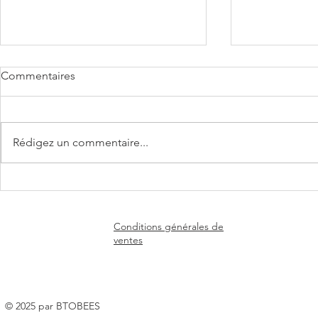
Commentaires
Rédigez un commentaire...
🌼🐝 Un nouveau chapitre
🐝 Un nouve
commence chez Mérieux
à explorer p
Nutrisciences !
Conditions générales de
ventes
© 2025 par BTOBEES