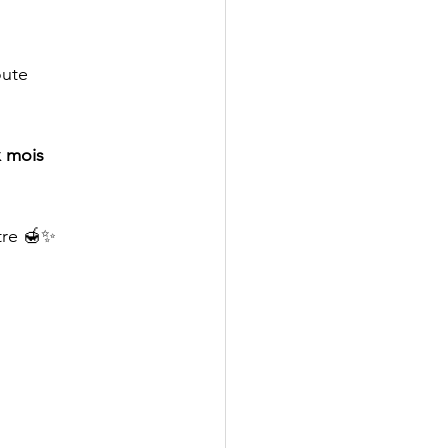
oute 
 mois 
ôtre 🍯✨