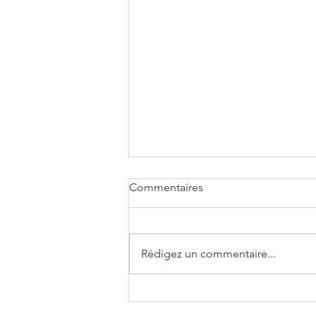
Commentaires
Rédigez un commentaire...
🌼🐝 Un nouveau chapitre
commence chez Mérieux