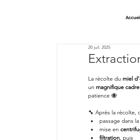
Accuei
20 juil. 2025
Extractio
La récolte du 
miel d
un 
magnifique cadre
patience 🐝
🔧 Après la récolte, 
passage dans la
mise en 
centrif
filtration
, puis