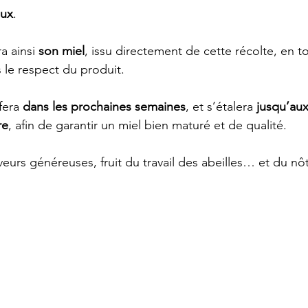
aux
.
a ainsi 
son miel
, issu directement de cette récolte, en t
 le respect du produit.
fera 
dans les prochaines semaines
, et s’étalera 
jusqu’aux
re
, afin de garantir un miel bien maturé et de qualité.
veurs généreuses, fruit du travail des abeilles… et du n