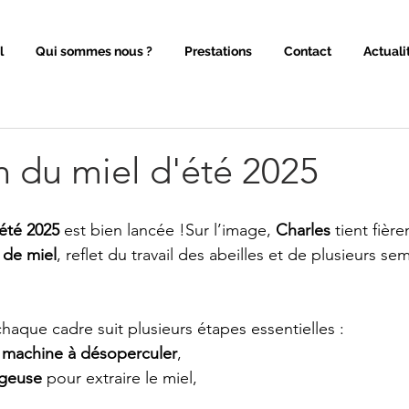
l
Qui sommes nous ?
Prestations
Contact
Actuali
n du miel d'été 2025
’été 2025
 est bien lancée !Sur l’image, 
Charles
 tient fièr
 de miel
, reflet du travail des abeilles et de plusieurs se
chaque cadre suit plusieurs étapes essentielles :
 
machine à désoperculer
,
ugeuse
 pour extraire le miel,