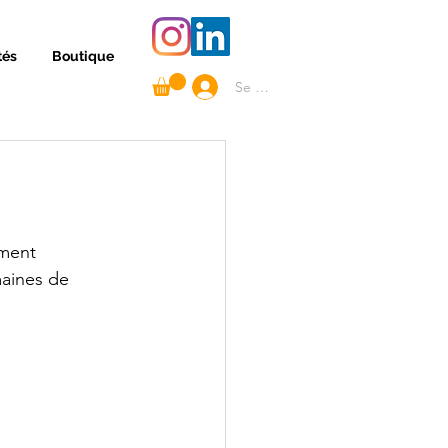
tés
Boutique
Se connecter
ement 
maines de 